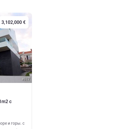
3,102,000 €
Next
#817
1m2 с
ре и горы. c