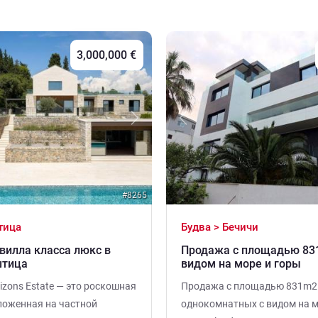
3,000,000 €
Next
Previous
#8265
тица
Будва > Бечичи
вилла класса люкс в
Продажа c площадью 83
штица
видом на море и горы
izons Estate — это роскошная
Продажа c площадью 831m2
ложенная на частной
однокомнатных с видом на мо