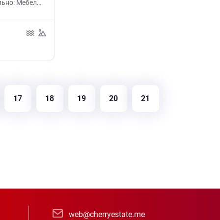
льно: Мебель,
17
18
19
20
21
web@cherryestate.me