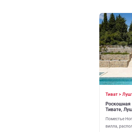
Previous
Тиват > Луш
Роскошная 
Тивате, Лу
Поместье Hor
вилла, распо